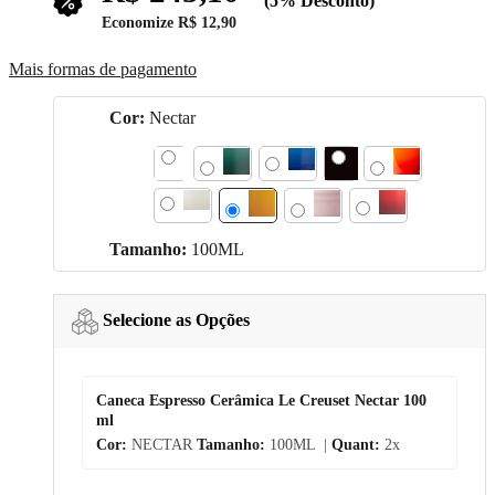
(5% Desconto)
Economize
R$ 12,90
Mais formas de pagamento
Cor:
Nectar
Tamanho:
100ML
Selecione as Opções
Caneca Espresso Cerâmica Le Creuset Nectar 100
ml
Cor:
NECTAR
Tamanho:
100ML |
Quant:
2x