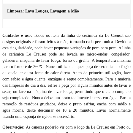
Limpeza: Lava Louças, Lavagem a Mão
Cuidados e uso:
Todos os itens da linha de cerâmica da Le Creuset são
designs originais e foram feitos à mão, tornando cada peça única. Devido a
esta singularidade, pode haver pequenas variações de peça para peça. A linha
de cerâmica Le Creuset pode ser levada ao micro-ondas, congelador,
geladeira, máquina de lavar louça, forno ou grelha. A temperatura máxima
para o forno é de 260ºC. Nunca utilize qualquer peça de cerâmica no fogão
ou qualquer outra fonte de calor direta. Antes da primeira utilização, lave
com sabão e água quente, enxágue e seque completamente. Para a maioria
das limpezas do dia a dia, esfrie a peça por alguns minutos antes de lavar e
secar, ou lave na máquina de lavar louça, permitindo que o ciclo completo
seja completado. Nunca deixe um prato totalmente imerso em água. Para a
remoção de resíduos grudados, deixe o prato esfriar, encha com sabão e
água morna, deixe descansar de 10 a 20 minutos. Lavar normalmente
usando uma esponja de nylon se necessário.
Observação:
As canecas poderão vir com o logo da Le Creuset em Preto ou