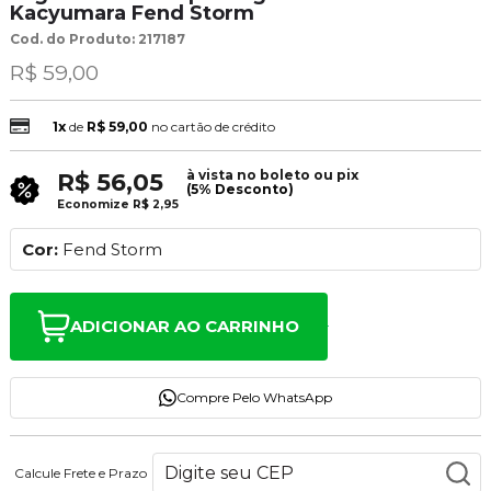
Kacyumara Fend Storm
Cod. do Produto: 217187
R$ 59,00
1x
de
R$ 59,00
no cartão de crédito
à vista no boleto ou pix
R$ 56,05
(5% Desconto)
Economize
R$ 2,95
Cor:
Fend Storm
ADICIONAR AO CARRINHO
Compre Pelo WhatsApp
Calcule Frete e Prazo