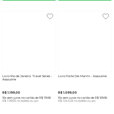
Livro Rio de Janeiro: Travel Series -
Livro Forte Dei Marmi - Assouline
Assouline
R$ 1.199,00
R$ 1.099,00
10x
sem juros
no cartão
de
R$ 119,90
10x
sem juros
no cartão
de
R$ 109,90
R$ 1.139,05
no boleto ou pix
R$ 1.044,05
no boleto ou pix