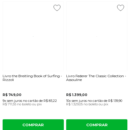
Livro the Breitling Book of Surfing -
Livro Federer The Classic Collection -
Rizzoli
Assouline
R$ 749,00
R$ 1.399,00
9x
sem juros
no cartão
de
R$ 83,22
10x
sem juros
no cartão
de
R$ 139,90
R$ 711,55
no boleto ou pix
R$ 1.329,05
no boleto ou pix
COMPRAR
COMPRAR