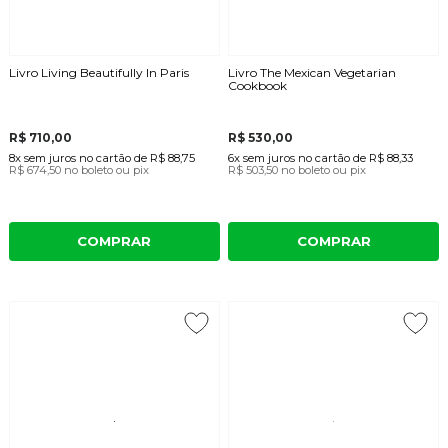
Livro Living Beautifully In Paris
Livro The Mexican Vegetarian
Cookbook
R$ 710,00
R$ 530,00
8x
sem juros
no cartão
de
R$ 88,75
6x
sem juros
no cartão
de
R$ 88,33
R$ 674,50
no boleto ou pix
R$ 503,50
no boleto ou pix
COMPRAR
COMPRAR