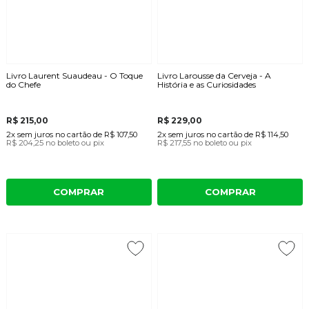
Livro Laurent Suaudeau - O Toque
Livro Larousse da Cerveja - A
do Chefe
História e as Curiosidades
R$ 215,00
R$ 229,00
2x
sem juros
no cartão
de
R$ 107,50
2x
sem juros
no cartão
de
R$ 114,50
R$ 204,25
no boleto ou pix
R$ 217,55
no boleto ou pix
COMPRAR
COMPRAR