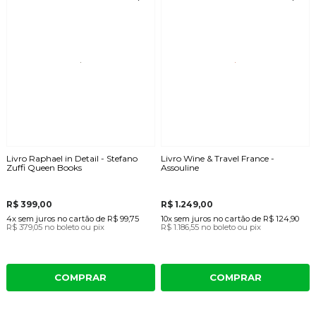
Livro Raphael in Detail - Stefano
Livro Wine & Travel France -
Zuffi Queen Books
Assouline
R$ 399,00
R$ 1.249,00
4x
sem juros
no cartão
de
R$ 99,75
10x
sem juros
no cartão
de
R$ 124,90
R$ 379,05
no boleto ou pix
R$ 1.186,55
no boleto ou pix
COMPRAR
COMPRAR