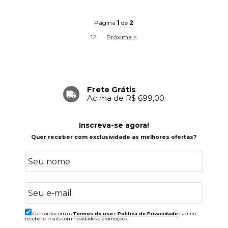
Página
1
de
2
1
2
Próxima >
Frete Grátis
Acima de R$ 699,00
Inscreva-se agora!
Quer receber com exclusividade as melhores ofertas?
Concordo com os
Termos de uso
e
Politica de Privacidade
e aceito
receber e-mails com novidades e promoções.