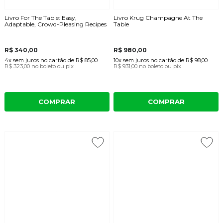
Livro For The Table: Easy,
Livro Krug Champagne At The
Adaptable, Crowd-Pleasing Recipes
Table
R$ 340,00
R$ 980,00
4x
sem juros
no cartão
de
R$ 85,00
10x
sem juros
no cartão
de
R$ 98,00
R$ 323,00
no boleto ou pix
R$ 931,00
no boleto ou pix
COMPRAR
COMPRAR