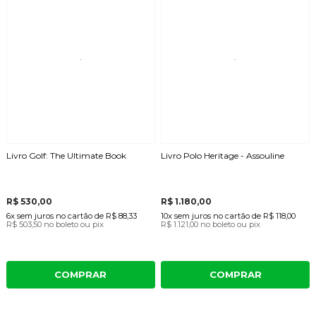
Livro Golf: The Ultimate Book
Livro Polo Heritage - Assouline
R$ 530,00
R$ 1.180,00
6x
sem juros
no cartão
de
R$ 88,33
10x
sem juros
no cartão
de
R$ 118,00
R$ 503,50
no boleto ou pix
R$ 1.121,00
no boleto ou pix
COMPRAR
COMPRAR