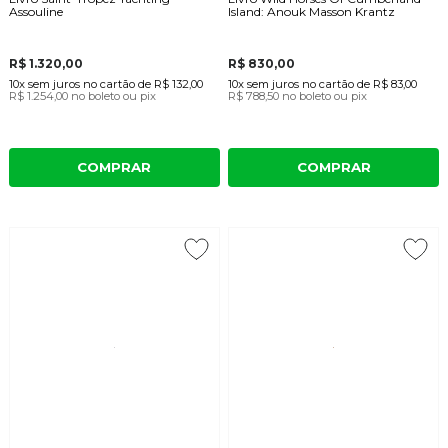
Assouline
Island: Anouk Masson Krantz
R$ 1.320,00
R$ 830,00
10x
sem juros
no cartão
de
R$ 132,00
10x
sem juros
no cartão
de
R$ 83,00
R$ 1.254,00
no boleto ou pix
R$ 788,50
no boleto ou pix
COMPRAR
COMPRAR