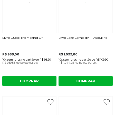
Livro Gucci: The Making Of
Livro Lake Como Idyll - Assouline
R$ 989,00
R$ 1.099,00
10x
sem juros
no cartão
de
R$ 98,90
10x
sem juros
no cartão
de
R$ 109,90
R$ 939,55
no boleto ou pix
R$ 1.044,05
no boleto ou pix
COMPRAR
COMPRAR