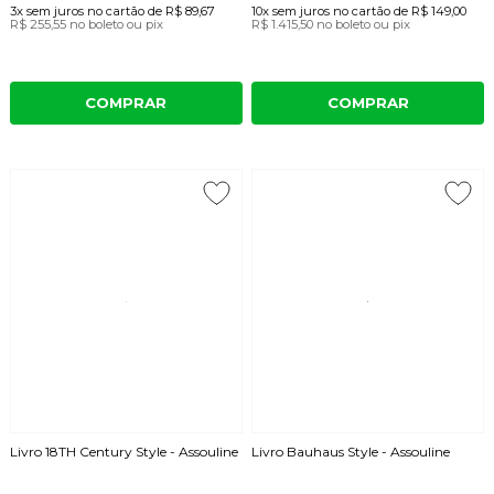
3x
sem juros
no cartão
de
R$ 89,67
10x
sem juros
no cartão
de
R$ 149,00
R$ 255,55
no boleto ou pix
R$ 1.415,50
no boleto ou pix
COMPRAR
COMPRAR
Livro 18TH Century Style - Assouline
Livro Bauhaus Style - Assouline