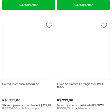
COMPRAR
COMPRAR
Livro Dolce Vita Assouline
Livro Salvatore Ferragamo 1898-
1960
R$ 1.299,00
R$ 799,00
10x
sem juros
no cartão
de
R$ 129,90
9x
sem juros
no cartão
de
R$ 88,78
R$ 1.234,05
no boleto ou pix
R$ 759,05
no boleto ou pix