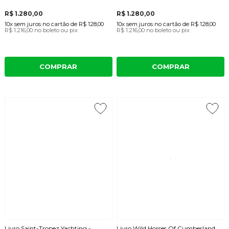
R$ 1.280,00
R$ 1.280,00
10x
sem juros
no cartão
de
R$ 128,00
10x
sem juros
no cartão
de
R$ 128,00
R$ 1.216,00
no boleto ou pix
R$ 1.216,00
no boleto ou pix
COMPRAR
COMPRAR
Livro Saint-Tropez Yachting -
Livro Wild Horses Of Cumberland