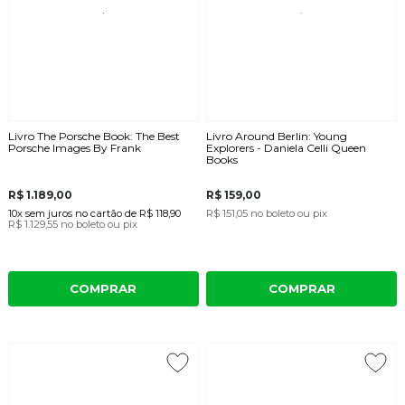
Livro The Porsche Book: The Best
Livro Around Berlin: Young
Porsche Images By Frank
Explorers - Daniela Celli Queen
Books
R$ 1.189,00
R$ 159,00
10x
sem juros
no cartão
de
R$ 118,90
R$ 151,05
no boleto ou pix
R$ 1.129,55
no boleto ou pix
COMPRAR
COMPRAR