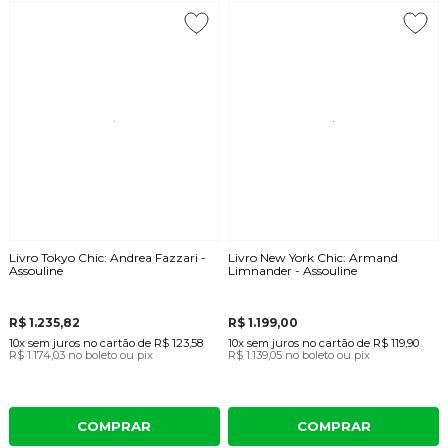
Livro Tokyo Chic: Andrea Fazzari -
Livro New York Chic: Armand
Assouline
Limnander - Assouline
R$ 1.235,82
R$ 1.199,00
10x
sem juros
no cartão
de
R$ 123,58
10x
sem juros
no cartão
de
R$ 119,90
R$ 1.174,03
no boleto ou pix
R$ 1.139,05
no boleto ou pix
COMPRAR
COMPRAR