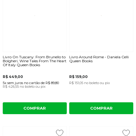
Livro On Tuscany: From Brunello to
Livro Around Rome - Daniela Celli
Bolgheri, Wine Tales From The Heart
Queen Books
Of Italy Queen Books
R$ 449,00
R$ 159,00
5x
sem juros
no cartão
de
R$ 89,80
R$ 151,05
no boleto ou pix
R$ 426,55
no boleto ou pix
COMPRAR
COMPRAR