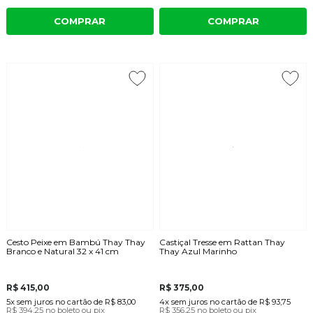
COMPRAR
COMPRAR
Cesto Peixe em Bambú Thay Thay
Castiçal Tresse em Rattan Thay
Branco e Natural 32 x 41 cm
Thay Azul Marinho
R$ 415,00
R$ 375,00
5x
sem juros
no cartão
de
R$ 83,00
4x
sem juros
no cartão
de
R$ 93,75
R$ 394,25
no boleto ou pix
R$ 356,25
no boleto ou pix