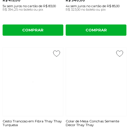
R$ 415,00
R$ 340,00
5x
sem juros
no cartão
de
R$ 83,00
4x
sem juros
no cartão
de
R$ 85,00
R$ 394,25
no boleto ou pix
R$ 323,00
no boleto ou pix
COMPRAR
COMPRAR
Cesto Trancoso em Fibra Thay Thay
Colar de Mesa Conchas Semente
Turquesa
Decor Thay Thay