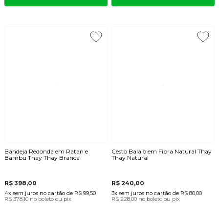
Bandeja Redonda em Ratan e
Cesto Balaio em Fibra Natural Thay
Bambu Thay Thay Branca
Thay Natural
R$ 398,00
R$ 240,00
4x
sem juros
no cartão
de
R$ 99,50
3x
sem juros
no cartão
de
R$ 80,00
R$ 378,10
no boleto ou pix
R$ 228,00
no boleto ou pix