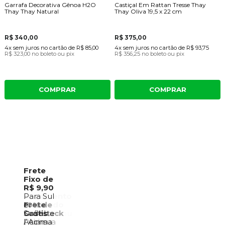
Garrafa Decorativa Gênoa H2O
Castiçal Em Rattan Tresse Thay
Thay Thay Natural
Thay Oliva 19,5 x 22 cm
R$ 340,00
R$ 375,00
4x
sem juros
no cartão
de
R$ 85,00
4x
sem juros
no cartão
de
R$ 93,75
R$ 323,00
no boleto ou pix
R$ 356,25
no boleto ou pix
COMPRAR
COMPRAR
Frete
Fixo de
R$ 9,90
Pagamento
Para Sul
Facilitado
10% de
Frete
e
2 Cartões ou
Cashback
Grátis
Sudeste
PIX +
Para sua
Acima
| Acima