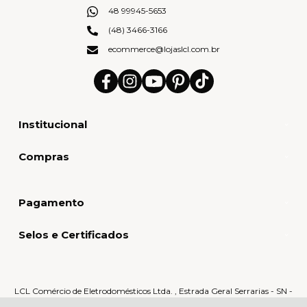
48 99945-5653
(48) 3466-3166
ecommerce@lojaslcl.com.br
Institucional
Compras
Pagamento
Selos e Certificados
LCL Comércio de Eletrodomésticos Ltda. , Estrada Geral Serrarias - SN -
Serrarias - 88870-000 - Orleans - SC