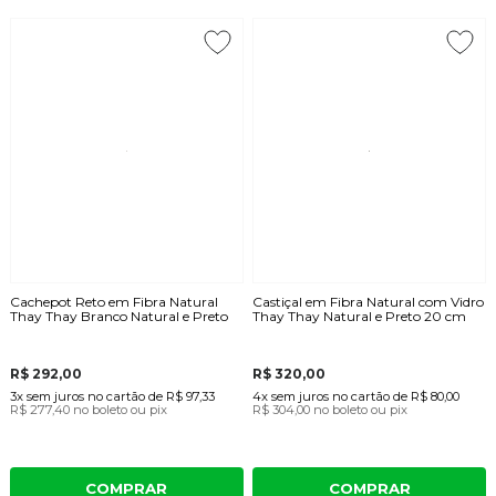
Cachepot Reto em Fibra Natural
Castiçal em Fibra Natural com Vidro
Thay Thay Branco Natural e Preto
Thay Thay Natural e Preto 20 cm
R$ 292,00
R$ 320,00
3x
sem juros
no cartão
de
R$ 97,33
4x
sem juros
no cartão
de
R$ 80,00
R$ 277,40
no boleto ou pix
R$ 304,00
no boleto ou pix
COMPRAR
COMPRAR