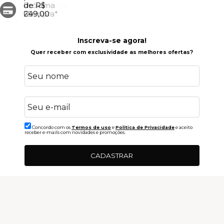
Cartões em
Próxima
de R$
de R$
até 10x
Compra*
699,00
249,00
Inscreva-se agora!
Quer receber com exclusividade as melhores ofertas?
Concordo com os
Termos de uso
e
Politica de Privacidade
e aceito
receber e-mails com novidades e promoções.
CADASTRAR