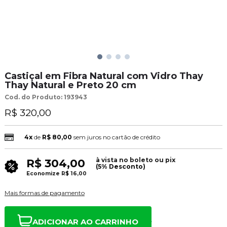
Castiçal em Fibra Natural com Vidro Thay
Thay Natural e Preto 20 cm
Cod. do Produto: 193943
R$ 320,00
4x
de
R$ 80,00
sem juros no cartão de crédito
à vista no boleto ou pix
R$ 304,00
(5% Desconto)
Economize
R$ 16,00
Mais formas de pagamento
ADICIONAR AO CARRINHO