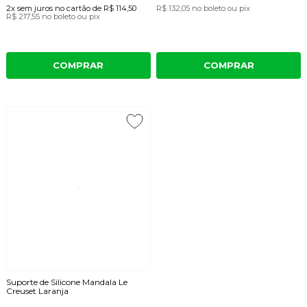
2x
sem juros
no cartão
de
R$ 114,50
R$ 132,05
no boleto ou pix
R$ 217,55
no boleto ou pix
COMPRAR
COMPRAR
Suporte de Silicone Mandala Le
Creuset Laranja