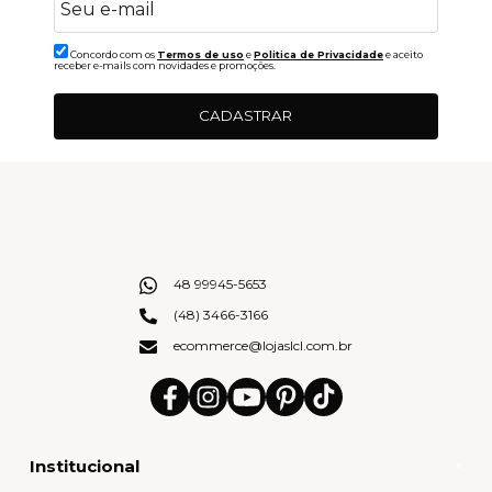
Concordo com os
Termos de uso
e
Politica de Privacidade
e aceito
receber e-mails com novidades e promoções.
CADASTRAR
48 99945-5653
(48) 3466-3166
ecommerce@lojaslcl.com.br
Institucional