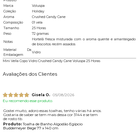
Produto
Marca
Voluspa
Coleção
Holiday
Aroma
Crushed Candy Cane
Composição
01 vela
Tamanho
25 Horas
Peso
72 gramas
Hortelã fresca misturada com o aroma quente e amanteigado
Notas
de biscoitos recém assados
Material Da
Vidro
Embalagem
Mini Vella Copo Vidro Crushed Candy Cane Voluspa 25 Horas
Avaliações dos Clientes
Gisela O.
05/08/2026
Eu recomendo esse produto.
Gostei muito, adoro essas toalhas, tenho várias há anos.
Gostaria de saber se tem mais dessa cor 3144 e se tem
de rosto tb.
Produto:
Toalha de Banho Algodão Egípcio
Buddemeyer Bege 77 x 140 cm