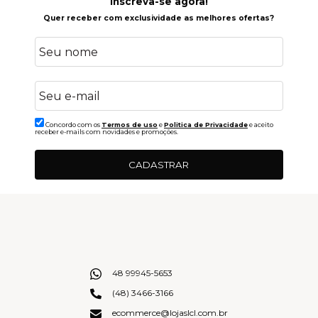
Inscreva-se agora!
Quer receber com exclusividade as melhores ofertas?
Concordo com os
Termos de uso
e
Politica de Privacidade
e aceito
receber e-mails com novidades e promoções.
CADASTRAR
48 99945-5653
(48) 3466-3166
ecommerce@lojaslcl.com.br