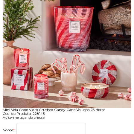
Mini Vela Copo Vidro Crushed Candy Cane Voluspa 25 Horas
Cod. do Produto: 228143
Avise-me quando chegar
Nome
*
: