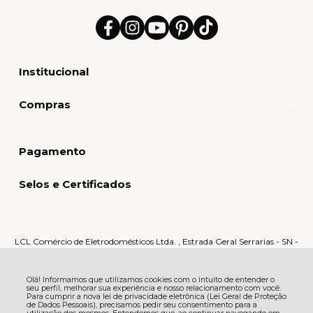
Institucional
Compras
Pagamento
Selos e Certificados
LCL Comércio de Eletrodomésticos Ltda. , Estrada Geral Serrarias - SN -
Serrarias - 88870-000 - Orleans - SC
CNPJ: 80.159.015/0005-60 | © Todos os direitos reservados - LCL Home -
2026
Olá! Informamos que utilizamos cookies com o intuito de entender o
seu perfil, melhorar sua experiência e nosso relacionamento com você.
Para cumprir a nova lei de privacidade eletrônica (Lei Geral de Proteção
de Dados Pessoais), precisamos pedir seu consentimento para a