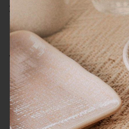
Marcas
Novidades
Cama
Acessórios
Almofadas
Cobertores
Colchas
Edredom e Duvet
Fronhas e Porta Travesseiros
Jogos de Lençol
Mantas e Peseiras
Pillow Top, Travesseiros e Recheios
Saias e Protetores
Sets de Camas