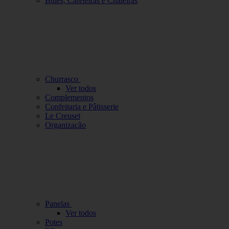
Bules, Cafeteiras e Chaleiras
Churrasco
Ver todos
Complementos
Confeitaria e Pâtisserie
Le Creuset
Organização
Panelas
Ver todos
Potes