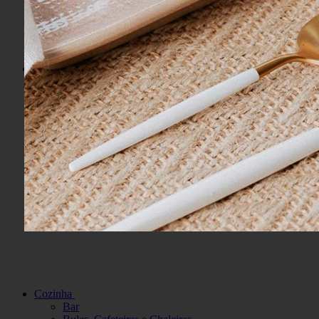
Banho
Acessórios
Jogos de Toalhas
Lenços
Pisos e Tapetes
Praia
Roupão e Homewear
Toalhas de Banho
Toalhas de Lavabo
Toalhas de Rosto
Cozinha
Bar