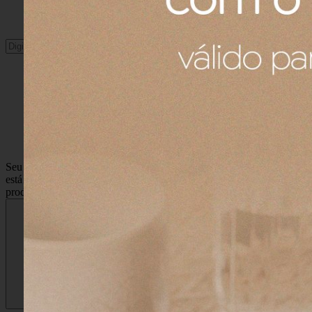
Buscar
Seu carrinho ainda
está vazio :(
Navegue pela loja e encontre os
produtos que você procura.