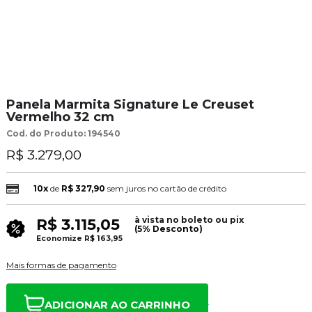
Panela Marmita Signature Le Creuset
Vermelho 32 cm
Cod. do Produto: 194540
R$ 3.279,00
10x
de
R$ 327,90
sem juros no cartão de crédito
à vista no boleto ou pix
R$ 3.115,05
(5% Desconto)
Economize
R$ 163,95
Mais formas de pagamento
ADICIONAR AO CARRINHO