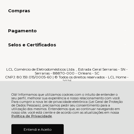
Compras
Pagamento
Selos e Certificados
LCL Comércio de Eletrodomésticos Ltda. , Estrada Geral Serrarias - SN -
Serrarias - 88870-000 - Orleans - SC
CNPJ: 80.159.015/0005-60 | © Todos os direitos reservados - LCL Home -
2026
Olá! Informamos que utilizamos cookies com o intuito de entender o
seu perfil, melhorar sua experiência e nosso relacionamento com você.
Para cumprir a nova lei de privacidade eletrônica (Lei Geral de Proteção
de Dados Pessoais), precisamos pedir seu consentimento para a
utilização dos mesmos. Entendemos que, ao continuar navegando em
nosso site, você está ciente e de acordo com as atualizações em nossa
Política de Privacidade
.
R$ 3.115,05
Entendi e Aceito
ADICIONAR AO
à vista no boleto ou pix
CARRINHO