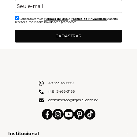
Concordo com os
Termos de uso
e
Politica de Privacidade
e aceito
receber e-mails com novidades e promoções.
CADASTRAR
48 99945-5653
(48) 3466-3166
ecommerce@lojaslcl.com.br
Institucional