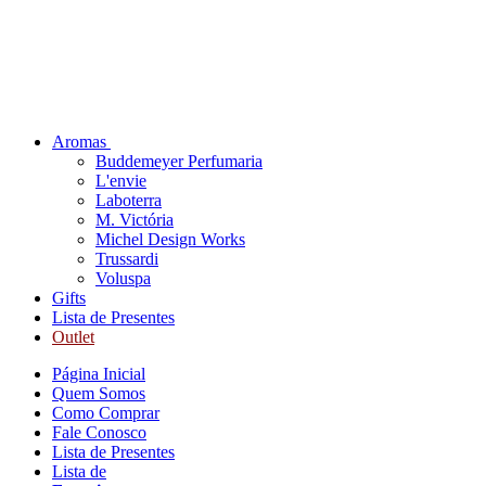
Aromas
Buddemeyer Perfumaria
L'envie
Laboterra
M. Victória
Michel Design Works
Trussardi
Voluspa
Gifts
Lista de Presentes
Outlet
Página Inicial
Quem Somos
Como Comprar
Fale Conosco
Lista de Presentes
Lista de