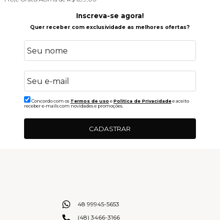
Inscreva-se agora!
Quer receber com exclusividade as melhores ofertas?
Concordo com os
Termos de uso
e
Politica de Privacidade
e aceito
receber e-mails com novidades e promoções.
CADASTRAR
48 99945-5653
(48) 3466-3166