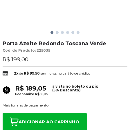
Porta Azeite Redondo Toscana Verde
Cod. do Produto: 225035
R$ 199,00
2x
de
R$ 99,50
sem juros no cartão de crédito
à vista no boleto ou pix
R$ 189,05
(5% Desconto)
Economize
R$ 9,95
Mais formas de pagamento
ADICIONAR AO CARRINHO