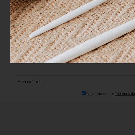
R$ 77,90
no boleto ou pix
R$ 77,90
n
Frete Grátis
Frete Fixo de 
Acima de R$ 699,00
Para Sul e Sud
Concordo com os
Termos de