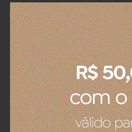
COMPRAR
Bowl Redondo para Massa Toscana 18 cm
Prato Fund
R$ 189,00
R$ 219,00
2x
sem juros
no cartão
de
R$ 94,50
2x
sem jur
R$ 179,55
no boleto ou pix
R$ 208,05