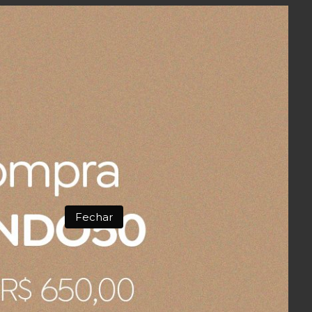
COMPRAR
cana 25 cm
Garrafa para Azeite em Cerâmica Azul
Fechar
R$ 270,00
99,75
3x
sem juros
no cartão
de
R$ 90,00
R$ 256,50
no boleto ou pix