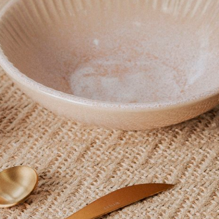
COMPRAR
COMPRAR
em Cerâmica Toscana Vermelho
Prato Raso em Cerâmica Tosc
Pomodoro 27 cm
R$ 198,00