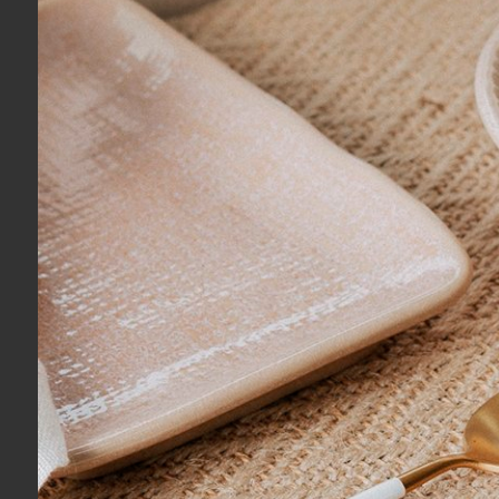
COMPRAR
Mini Bowl em Cerâmica Toscana Verde 10
Mini Bowl 
cm
10 cm
R$ 82,00
R$ 82,00