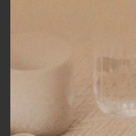
COMPRAR
Saladeira Pequena em Cerâmica Insalata
Bandeja em
Toscana 20 cm
R$ 199,00
R$ 199,00
2x
sem juros
no cartão
de
R$ 99,50
2x
sem jur
R$ 189,05
no boleto ou pix
R$ 189,05
n