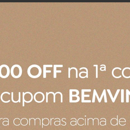
COMPRAR
COMPRAR
o para Massa Toscana 27,5 cm
Prato para Frios e Burrata Tos
R$ 399,00
os
no cartão
de
R$ 109,50
4x
sem juros
no cartão
de
R$ 
no boleto ou pix
R$ 379,05
no boleto ou pix