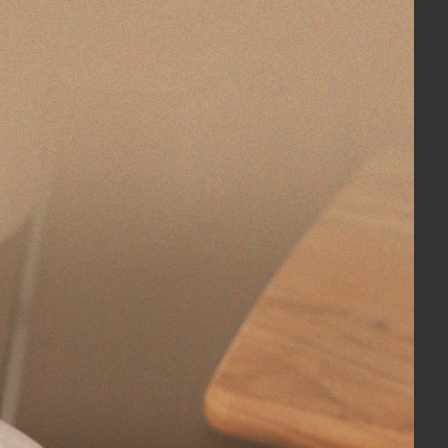
COMPRAR
assa
Porta Azeite Redondo Toscana Verde
R$ 199,00
86,25
2x
sem juros
no cartão
de
R$ 99,50
R$ 189,05
no boleto ou pix