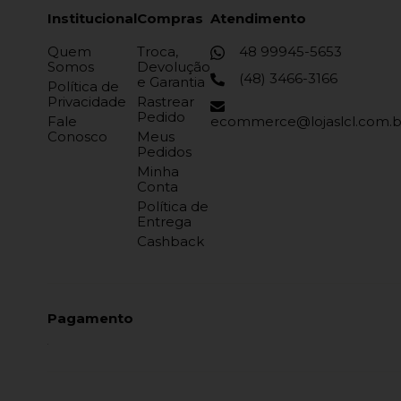
Institucional
Compras
Atendimento
Quem
Troca,
48 99945-5653
Somos
Devolução
(48) 3466-3166
e Garantia
Política de
Privacidade
Rastrear
Pedido
Fale
ecommerce@lojaslcl.com.b
Conosco
Meus
Pedidos
Minha
Conta
Política de
Entrega
Cashback
Pagamento