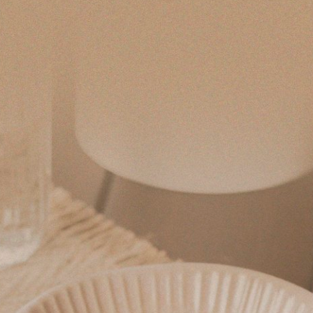
COMPRAR
COMPRAR
 Cerâmica Listras Azul
Travessa em Cerâmica para M
Toscana 33 cm
R$ 690,00
os
no cartão
de
R$ 99,50
8x
sem juros
no cartão
de
R$ 
o boleto ou pix
R$ 655,50
no boleto ou pix