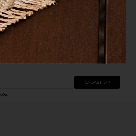
99,00
o
10% de Cashback
tões em até 10x
Para sua Próxima Compra*
CADASTRAR
ções.