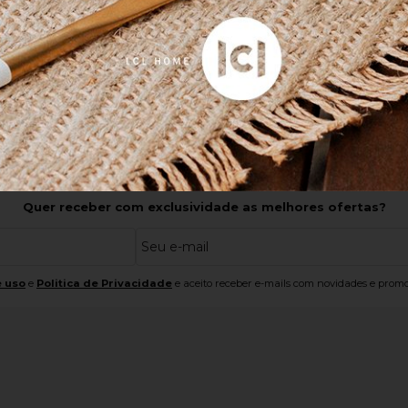
o boleto ou pix
2x
sem juros
no cartão
de
R$ 
R$ 188,10
no boleto ou pix
R$ 9,90
Pagamento Facilitad
este | Acima de R$ 249,00
2 Cartões ou PIX + Car
Inscreva-se agora!
Quer receber com exclusividade as melhores ofertas?
 uso
e
Politica de Privacidade
e aceito receber e-mails com novidades e promo