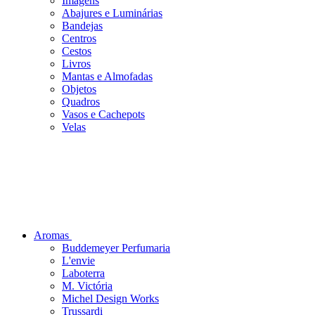
Imagens
Abajures e Luminárias
Bandejas
Centros
Cestos
Livros
Mantas e Almofadas
Objetos
Quadros
Vasos e Cachepots
Velas
Aromas
Buddemeyer Perfumaria
L'envie
Laboterra
M. Victória
Michel Design Works
Trussardi