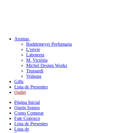
Aromas
Buddemeyer Perfumaria
L'envie
Laboterra
M. Victória
Michel Design Works
Trussardi
Voluspa
Gifts
Lista de Presentes
Outlet
Página Inicial
Quem Somos
Como Comprar
Fale Conosco
Lista de Presentes
Lista de