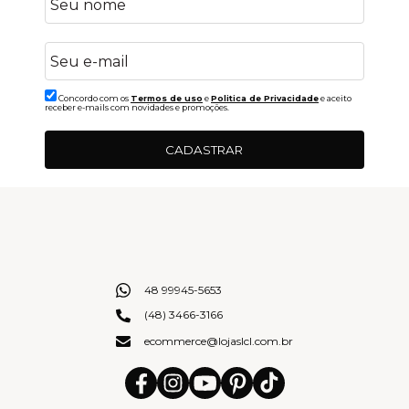
Concordo com os
Termos de uso
e
Politica de Privacidade
e aceito
receber e-mails com novidades e promoções.
CADASTRAR
48 99945-5653
(48) 3466-3166
ecommerce@lojaslcl.com.br