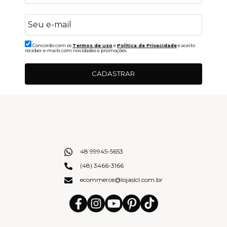
Concordo com os
Termos de uso
e
Politica de Privacidade
e aceito
receber e-mails com novidades e promoções.
CADASTRAR
48 99945-5653
(48) 3466-3166
ecommerce@lojaslcl.com.br