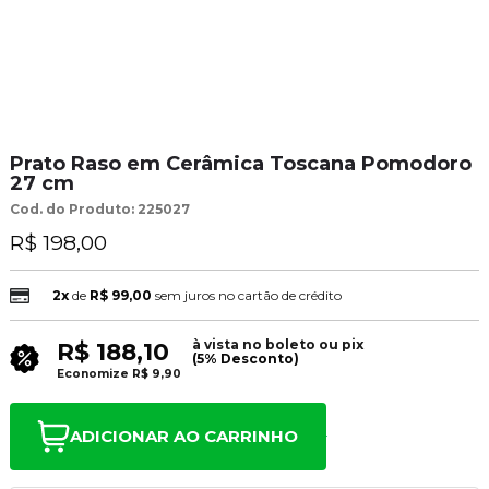
Prato Raso em Cerâmica Toscana Pomodoro
27 cm
Cod. do Produto: 225027
R$ 198,00
2x
de
R$ 99,00
sem juros no cartão de crédito
à vista no boleto ou pix
R$ 188,10
(5% Desconto)
Economize
R$ 9,90
ADICIONAR AO CARRINHO