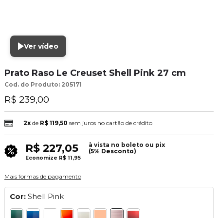
Ver vídeo
Prato Raso Le Creuset Shell Pink 27 cm
Cod. do Produto: 205171
R$ 239,00
2x
de
R$ 119,50
sem juros no cartão de crédito
à vista no boleto ou pix
R$ 227,05
(5% Desconto)
Economize
R$ 11,95
Mais formas de pagamento
Cor:
Shell Pink