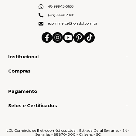
48 99945-5653
(48) 3466-3166
ecommerce@lojaslcl.com.br
Institucional
Compras
Pagamento
Selos e Certificados
LCL Comércio de Eletrodomésticos Ltda. , Estrada Geral Serrarias - SN -
Serrarias - 88870-000 - Orleans - SC