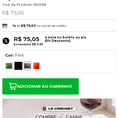
Cod. do Produto: 182008
R$ 79,00
1x
de
R$ 79,00
no cartão de crédito
à vista no boleto ou pix
R$ 75,05
(5% Desconto)
Economize
R$ 3,95
Cor:
Flint
ADICIONAR AO CARRINHO