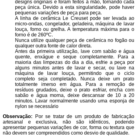
designs originais e foram feitos à mão, tornando cada
peça única. Devido a esta singularidade, pode haver
pequenas variações de peça para peça.
A linha de cerâmica Le Creuset pode ser levada ao
micro-ondas, congelador, geladeira, máquina de lavar
louça, forno ou grelha. A temperatura máxima para o
forno é de 260ºC.
Nunca utilize qualquer peça de cerâmica no fogão ou
qualquer outra fonte de calor direta.
Antes da primeira utilização, lave com sabão e água
quente, enxágue e seque completamente. Para a
maioria das limpezas do dia a dia, esfrie a peça por
alguns minutos antes de lavar e secar, ou lave na
máquina de lavar louça, permitindo que o ciclo
completo seja completado. Nunca deixe um prato
totalmente imerso em água. Para a remoção de
resíduos grudados, deixe o prato esfriar, encha com
sabão e água morna, deixe descansar de 10 a 20
minutos. Lavar normalmente usando uma esponja de
nylon se necessário
Observação:
Por se tratar de um produto de fabricação
artesanal e exclusiva, não são idênticos, podendo
apresentar pequenas variações de cor, forma ou textura que
não devem ser compreendidos como desvio de qualidade.