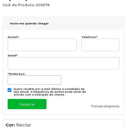
Cod. do Produto: 205678
Avise-me quando chegar
Nome
*
:
Telefone
*
:
Email
*
:
*Endereço:
Quero receber por e-mail ofertas e novidades da
loja virtual. A frequência de envios pode variar de
acordo com a interação do cliente.
*
Campos obrigatórios
Cor:
Nectar