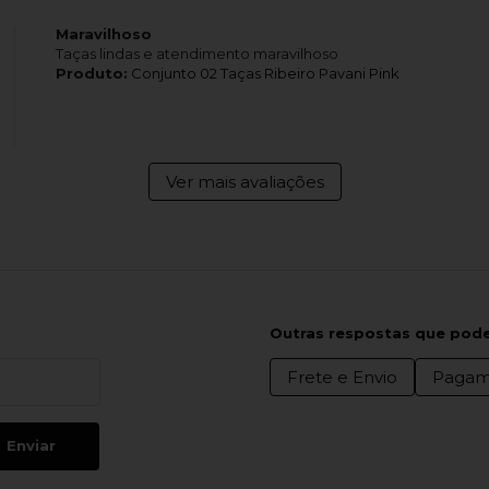
Maravilhoso
Taças lindas e atendimento maravilhoso
Produto:
Conjunto 02 Taças Ribeiro Pavani Pink
Ver mais avaliações
Outras respostas que pode
Frete e Envio
Pagam
Enviar