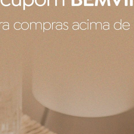
Produto recebido
Ele veio com um pequeno defeito de fabrica um pontinho no 
de fábrica e também durante a compra não falava sobre ess
Produto:
Porta Utensílios Signature Le Creuset Nectar 1,1 L
Produto:
Bandeja Para 6 Ovos Le Creuset Vermelho