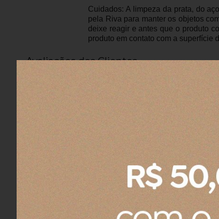
Cuidados: A limpeza da prata, do aç
pela Riva para manter os objetos c
deixe reagir e antes que o produto c
produto em contato com a superfície d
Avaliações dos Clientes
Fernando A.
04/08/2026
Eu recomendo esse produto.
Fernando A.
04/08/2026
Eu recomendo esse produto.