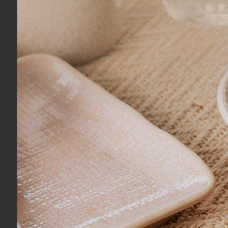
Adriana R.
03/08/2026
Eu recomendo esse produto.
Isabela T.
03/08/2026
Eu recomendo esse produto.
Ideissamara A.
27/07/2026