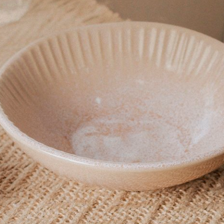
Produto:
Pote De Geleia Vermelho Le Creuset
Produto:
Conjunto 02 Copos Ribeiro Pavani Pink
Amei!!
Leve e macio ao toque
Exatamente como eu queria
Produto:
Cobertor Queen Alpi Buddemeyer Luxus Cinza 2,20