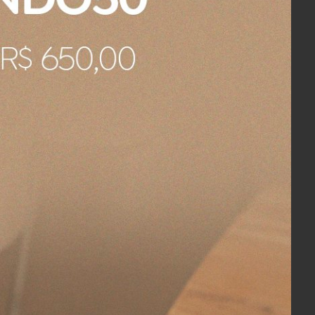
pote o qual, acredito que não faz parte
e pequeno defeito.