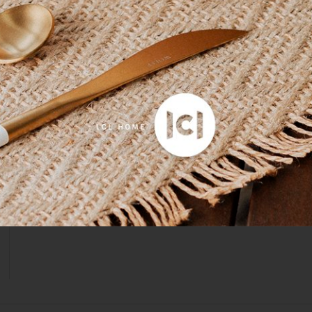
Produto:
Kit 03 Peças Colcha Queen Magna Buddemeyer L
Produto:
Jogo 2 Fronhas Gran Percalle Buddemeyer Sortida