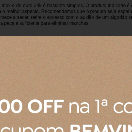
o inox e do ouro 24k é bastante simples. O produto indicado 
om o melhor aspecto. Recomendamos que o produto seja espal
omece a secar, retire o excesso com o auxílio de um algodão se
a peça é suficiente para eliminar manchas.
Produto:
Prato Raso de Cerâmica Le Creuset Azul Caribe 22
Pote para mostarda
Chegou tudo dentro do padrão
Produto:
Pote Para Mostarda 450ML Le Creuset