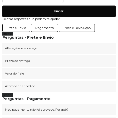
Enviar
Outras respostas que podem te ajudar
Frete e Envio
Pagamento
Troca e Devolução
Fechar
Perguntas - Frete e Envio
Alteração de endereço
Prazo de entrega
Valor do frete
Acompanhar pedido
Fechar
Perguntas - Pagamento
Meu pagamento não foi aprovado. Por quê?