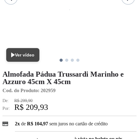
Ver vídeo
Almofada Pádua Trussardi Marinho e
Azzuro 45cm X 45cm
Cod. do Produto: 202959
De:
R$ 299,90
R$ 209,93
Por:
2x
de
R$ 104,97
sem juros no cartão de crédito
à vista no boleto ou pix