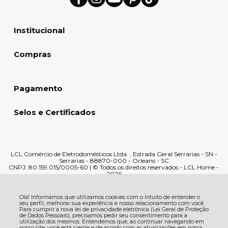
Institucional
Compras
Pagamento
Selos e Certificados
LCL Comércio de Eletrodomésticos Ltda. , Estrada Geral Serrarias - SN -
Serrarias - 88870-000 - Orleans - SC
CNPJ: 80.159.015/0005-60 | © Todos os direitos reservados - LCL Home -
2026
Olá! Informamos que utilizamos cookies com o intuito de entender o
seu perfil, melhorar sua experiência e nosso relacionamento com você.
Para cumprir a nova lei de privacidade eletrônica (Lei Geral de Proteção
de Dados Pessoais), precisamos pedir seu consentimento para a
utilização dos mesmos. Entendemos que, ao continuar navegando em
nosso site, você está ciente e de acordo com as atualizações em nossa