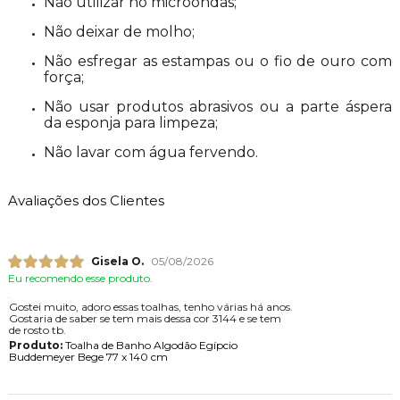
Não utilizar no microondas;
Não deixar de molho;
Não esfregar as estampas ou o fio de ouro com
força;
Não usar produtos abrasivos ou a parte áspera
da esponja para limpeza;
Não lavar com água fervendo.
Avaliações dos Clientes
Gisela O.
05/08/2026
Eu recomendo esse produto.
Gostei muito, adoro essas toalhas, tenho várias há anos.
Gostaria de saber se tem mais dessa cor 3144 e se tem
de rosto tb.
Produto:
Toalha de Banho Algodão Egípcio
Buddemeyer Bege 77 x 140 cm