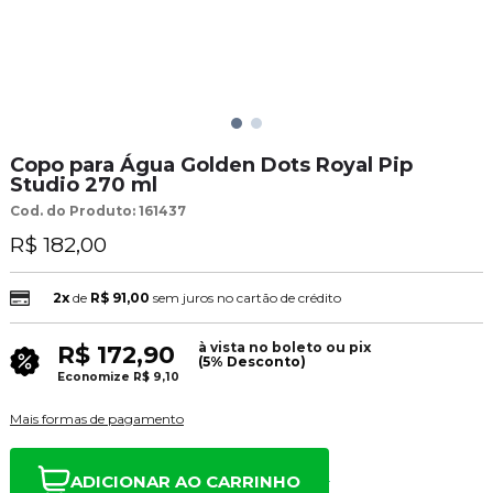
Copo para Água Golden Dots Royal Pip
Studio 270 ml
Cod. do Produto: 161437
R$ 182,00
2x
de
R$ 91,00
sem juros no cartão de crédito
à vista no boleto ou pix
R$ 172,90
(5% Desconto)
Economize
R$ 9,10
Mais formas de pagamento
ADICIONAR AO CARRINHO