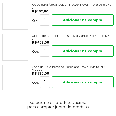
Copo para Água Golden Flower Royal Pip Studio 270
ml
R$ 182,00
Adicionar na compra
Qtd:
Xícara de Café com Pires Royal White Pip Studio 125
ml
R$ 432,00
Adicionar na compra
Qtd:
Jogo de 4 Colheres de Porcelana Royal White PiP
Studio
R$ 720,00
Adicionar na compra
Qtd:
Açucareiro Royal White Pip Studio 235 ml
R$ 643,00
Selecione os produtos acima
para comprar junto do produto
Adicionar na compra
Qtd: