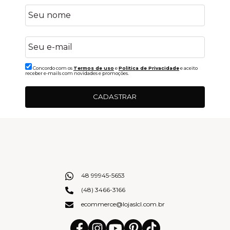
Concordo com os
Termos de uso
e
Politica de Privacidade
e aceito
receber e-mails com novidades e promoções.
CADASTRAR
48 99945-5653
(48) 3466-3166
ecommerce@lojaslcl.com.br