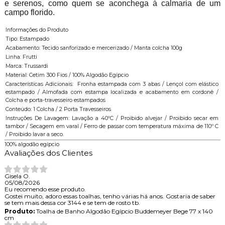
e serenos, como quem se aconchega à calmaria de um
campo florido.
Informações do Produto
Tipo: Estampado
Acabamento: Tecido sanforizado e mercerizado / Manta colcha 100g
Linha: Frutti
Marca: Trussardi
Material: Cetim 300 Fios / 100% Algodão Egípcio
Características Adicionais: Fronha estampada com 3 abas / Lençol com elástico
estampado / Almofada com estampa localizada e acabamento em cordonê /
Colcha e porta-travesseiro estampados
Conteúdo: 1 Colcha / 2 Porta Travesseiros
Instruções De Lavagem: Lavação a 40ºC / Proibido alvejar / Proibido secar em
tambor / Secagem em varal / Ferro de passar com temperatura máxima de 110º C
/ Proibido lavar a seco.
100% algodão egípcio
Avaliações dos Clientes
Gisela O.
05/08/2026
Eu recomendo esse produto.
Gostei muito, adoro essas toalhas, tenho várias há anos. Gostaria de saber
se tem mais dessa cor 3144 e se tem de rosto tb.
Produto:
Toalha de Banho Algodão Egípcio Buddemeyer Bege 77 x 140
cm