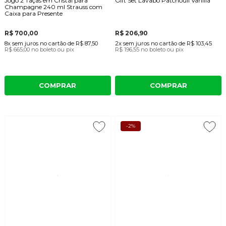
Jogo 2 Taças em Cristal para
Gift Set Lavabo Patchouli Vanilla
Champagne 240 ml Strauss com
Caixa para Presente
R$ 700,00
R$ 206,90
8x
sem juros
no cartão
de
R$ 87,50
2x
sem juros
no cartão
de
R$ 103,45
R$ 665,00
no boleto ou pix
R$ 196,55
no boleto ou pix
COMPRAR
COMPRAR
-2%