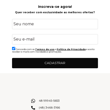
Inscreva-se agora!
Quer receber com exclusividade as melhores ofertas?
Concordo com os
Termos de uso
e
Politica de Privacidade
e aceito
receber e-mails com novidades e promoções.
CADASTRAR
48 99945-5653
(48) 3466-3166