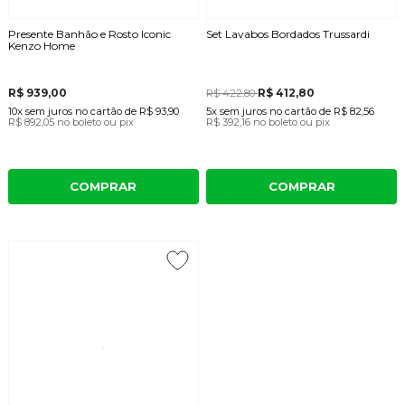
Presente Banhão e Rosto Iconic
Set Lavabos Bordados Trussardi
Kenzo Home
R$ 939,00
R$ 412,80
R$ 422,80
10x
sem juros
no cartão
de
R$ 93,90
5x
sem juros
no cartão
de
R$ 82,56
R$ 892,05
no boleto ou pix
R$ 392,16
no boleto ou pix
COMPRAR
COMPRAR