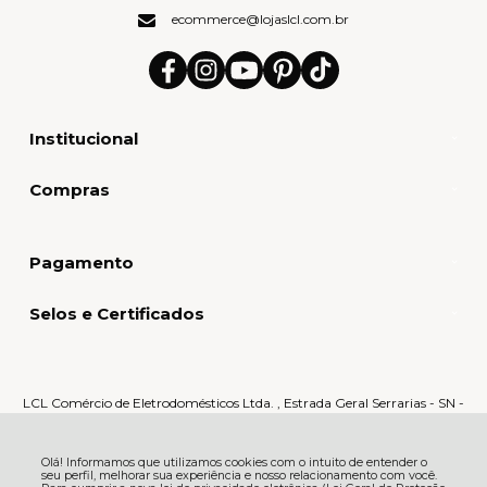
ecommerce@lojaslcl.com.br
Institucional
Compras
Pagamento
Selos e Certificados
LCL Comércio de Eletrodomésticos Ltda. , Estrada Geral Serrarias - SN -
Serrarias - 88870-000 - Orleans - SC
CNPJ: 80.159.015/0005-60 | © Todos os direitos reservados - LCL Home -
2026
Olá! Informamos que utilizamos cookies com o intuito de entender o
seu perfil, melhorar sua experiência e nosso relacionamento com você.