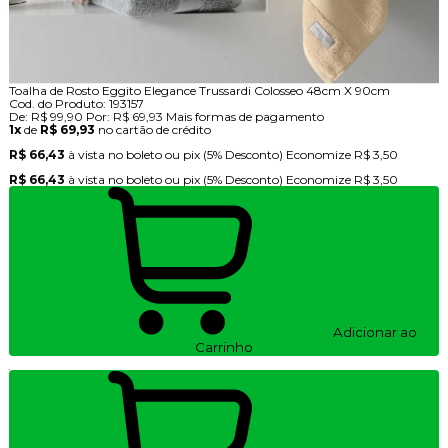
Toalha de Rosto Eggito Elegance Trussardi Colosseo 48cm X 90cm
Cod. do Produto: 193157
De:
R$ 99,90
Por:
R$ 69,93
Mais formas de pagamento
1x
de
R$ 69,93
no cartão de crédito
R$ 66,43
à vista no boleto ou pix
(5% Desconto)
Economize
R$ 3,50
R$ 66,43
à vista no boleto ou pix
(5% Desconto)
Economize
R$ 3,50
Adicionar ao
Carrinho