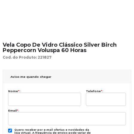
Vela Copo De Vidro Clássico Silver Birch
Peppercorn Voluspa 60 Horas
Cod. do Produto: 221827
Avise-me quando chegar
Nome
*
:
Telefone
*
:
Email
*
:
Quero receber por e-mail ofertas e novidades da
loja virtual. A frequência de envios pode variar de