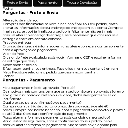
Frete e Envio
Pagamento
Troca e Devolução
Fechar
Perguntas - Frete e Envio
Alteração de endereço
Compras não finalizadas: se você ainda não finalizou seu pedido, basta
alterar as informações do seu endereço de entrega em sua conta.Compras
finalizadas: se você já finalizou o pedido, infelizmente não será mais
possível alterar o endereço de entrega, será necessário que você recuse a
entrega e entre em contato conosco.
Prazo de entrega
O prazo de entrega é informado em dias úteis e começa a contar somente
após a aprovação do pagamento.
Valor do frete
O valor do frete é calculado após você informar o CEP e escolher a forma
de entrega que deseja..
Acompanhar pedido
É fácil acompanhar sua entrega. Faça o login em sua conta, vá em em
Meus Pedidos e selecione o pedido que deseja acompanhar.
Fechar
Perguntas - Pagamento
Meu pagamento não foi aprovado. Por quê?
Os motivos mais comuns para que um pedido não seja aprovado são: erro
ao digitar o número do cartão ou validade, dados divergentes ou saldo
insuficiente.
Qual o prazo para confirmação de pagamento?
Compra com cartão de crédito: o prazo de aprovação é de até 48
horas.Compra por boleto bancário: após o pagamento do boleto, o prazo é
de até 3 dias úteis para confirmação do pagamento.
Posso alterar a forma de pagamento após concluir o meu pedido?
Por questão de segurança, após a confirmação do seu pedido, não é
possível alterar a forma de pagamento. Mas se você havia optado pelo