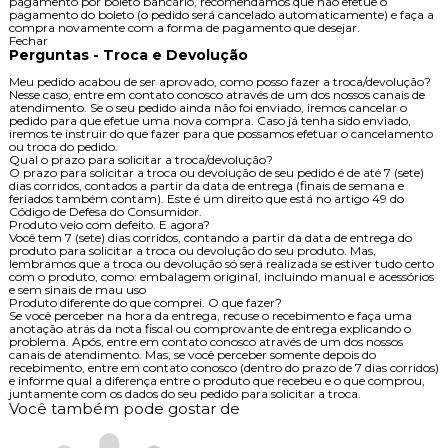
pagamento por boleto bancário, recomendamos que não efetue o
pagamento do boleto (o pedido será cancelado automaticamente) e faça a
compra novamente com a forma de pagamento que desejar.
Fechar
Perguntas - Troca e Devolução
Meu pedido acabou de ser aprovado, como posso fazer a troca/devolução?
Nesse caso, entre em contato conosco através de um dos nossos canais de
atendimento. Se o seu pedido ainda não foi enviado, iremos cancelar o
pedido para que efetue uma nova compra. Caso já tenha sido enviado,
iremos te instruir do que fazer para que possamos efetuar o cancelamento
ou troca do pedido.
Qual o prazo para solicitar a troca/devolução?
O prazo para solicitar a troca ou devolução de seu pedido é de até 7 (sete)
dias corridos, contados a partir da data de entrega (finais de semana e
feriados também contam). Este é um direito que está no artigo 49 do
Código de Defesa do Consumidor.
Produto veio com defeito. E agora?
Você tem 7 (sete) dias corridos, contando a partir da data de entrega do
produto para solicitar a troca ou devolução do seu produto. Mas,
lembramos que a troca ou devolução só será realizada se estiver tudo certo
com o produto, como: embalagem original, incluindo manual e acessórios
e sem sinais de mau uso
Produto diferente do que comprei. O que fazer?
Se você perceber na hora da entrega, recuse o recebimento e faça uma
anotação atrás da nota fiscal ou comprovante de entrega explicando o
problema. Após, entre em contato conosco através de um dos nossos
canais de atendimento. Mas, se você perceber somente depois do
recebimento, entre em contato conosco (dentro do prazo de 7 dias corridos)
e informe qual a diferença entre o produto que recebeu e o que comprou,
juntamente com os dados do seu pedido para solicitar a troca.
Você também pode gostar de