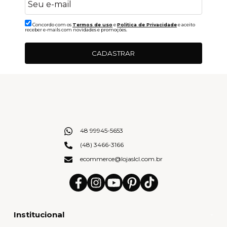
Concordo com os
Termos de uso
e
Politica de Privacidade
e aceito
receber e-mails com novidades e promoções.
CADASTRAR
48 99945-5653
(48) 3466-3166
ecommerce@lojaslcl.com.br
Institucional