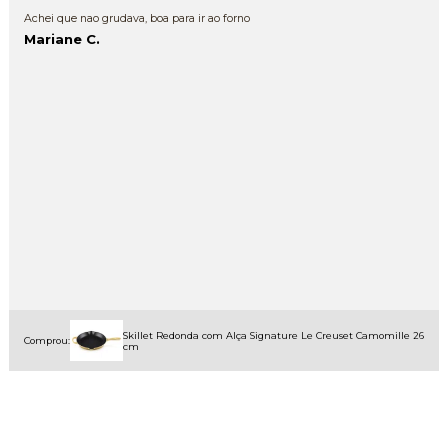
Achei que nao grudava, boa para ir ao forno
Mariane C.
Skillet Redonda com Alça Signature Le Creuset Camomille 26
Comprou:
cm