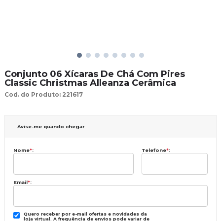
Conjunto 06 Xícaras De Chá Com Pires
Classic Christmas Alleanza Cerâmica
Cod. do Produto: 221617
Avise-me quando chegar
Nome
*
:
Telefone
*
:
Email
*
:
Quero receber por e-mail ofertas e novidades da
loja virtual. A frequência de envios pode variar de