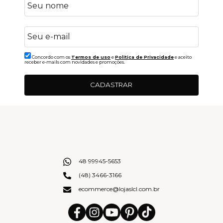
Concordo com os
Termos de uso
e
Politica de Privacidade
e aceito
receber e-mails com novidades e promoções.
CADASTRAR
48 99945-5653
(48) 3466-3166
ecommerce@lojaslcl.com.br