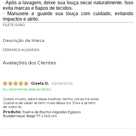
· Após a lavagem, deixe sua louça secar naturalmente. Isso
evita marcas e fiapos de tecidos.
· Manuseie e guarde sua louça com cuidado, evitando
impactos e atrito.
FILETE OURO
Descrição da Marca
CERAMICA ALLEANZA
Avaliações dos Clientes
Gisela O.
05/08/2026
Eu recomendo esse produto.
Gostei muito, adoro essas toalhas, tenho várias há anos.
Gostaria de saber se tem mais dessa cor 3144 e se tem
de rosto tb.
Produto:
Toalha de Banho Algodão Egípcio
Buddemeyer Bege 77 x 140 cm