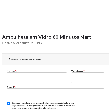
Ampulheta em Vidro 60 Minutos Mart
Cod. do Produto: 210193
Avise-me quando chegar
Nome
*
:
Telefone
*
:
Email
*
:
Quero receber por e-mail ofertas e novidades da
loja virtual. A frequência de envios pode variar de
acordo com a interação do cliente.