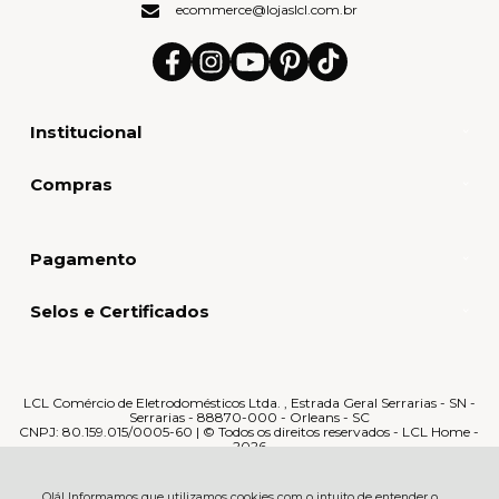
ecommerce@lojaslcl.com.br
Institucional
Compras
Pagamento
Selos e Certificados
LCL Comércio de Eletrodomésticos Ltda. , Estrada Geral Serrarias - SN -
Serrarias - 88870-000 - Orleans - SC
CNPJ: 80.159.015/0005-60 | © Todos os direitos reservados - LCL Home -
2026
Olá! Informamos que utilizamos cookies com o intuito de entender o