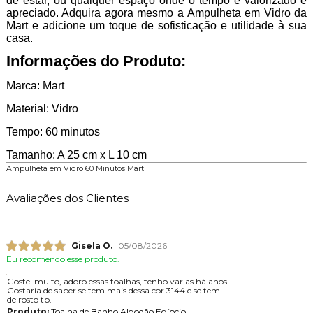
de estar, ou qualquer espaço onde o tempo é valorizado e
apreciado. Adquira agora mesmo a Ampulheta em Vidro da
Mart e adicione um toque de sofisticação e utilidade à sua
casa.
Informações do Produto:
Marca: Mart
Material: Vidro
Tempo: 60 minutos
Tamanho: A 25 cm x L 10 cm
Ampulheta em Vidro 60 Minutos Mart
Avaliações dos Clientes
Gisela O.
05/08/2026
Eu recomendo esse produto.
Gostei muito, adoro essas toalhas, tenho várias há anos.
Gostaria de saber se tem mais dessa cor 3144 e se tem
de rosto tb.
Produto:
Toalha de Banho Algodão Egípcio