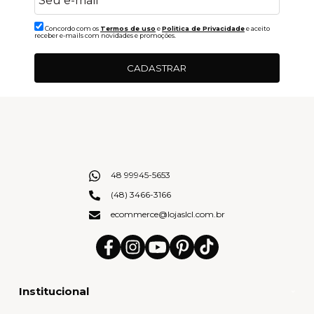
Concordo com os
Termos de uso
e
Politica de Privacidade
e aceito
receber e-mails com novidades e promoções.
CADASTRAR
48 99945-5653
(48) 3466-3166
ecommerce@lojaslcl.com.br
Institucional