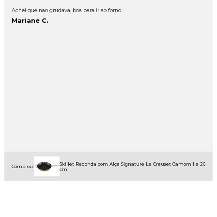
Achei que nao grudava, boa para ir ao forno
Mariane C.
Skillet Redonda com Alça Signature Le Creuset Camomille 26
Comprou:
cm