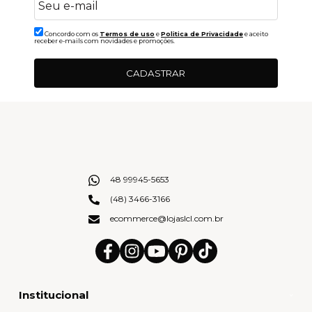
Concordo com os
Termos de uso
e
Politica de Privacidade
e aceito
receber e-mails com novidades e promoções.
CADASTRAR
48 99945-5653
(48) 3466-3166
ecommerce@lojaslcl.com.br
Institucional