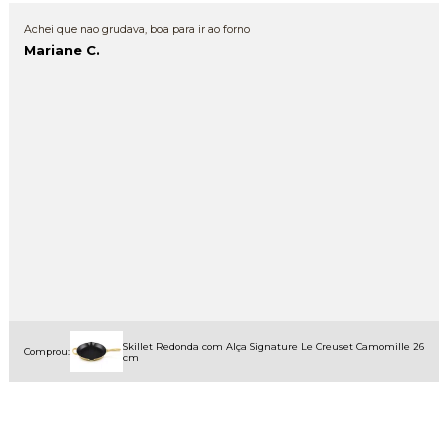
Achei que nao grudava, boa para ir ao forno
Mariane C.
Skillet Redonda com Alça Signature Le Creuset Camomille 26
Comprou:
cm