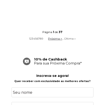
Página
1
de
37
1
2
3
4
5
6
7
8
9
Próxima >
...
Última »
Frete Grátis
Acima de R$ 699,00
Inscreva-se agora!
Quer receber com exclusividade as melhores ofertas?