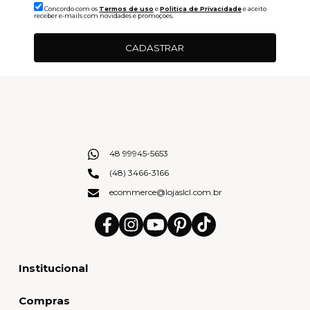
Concordo com os
Termos de uso
e
Politica de Privacidade
e aceito
receber e-mails com novidades e promoções.
CADASTRAR
48 99945-5653
(48) 3466-3166
ecommerce@lojaslcl.com.br
Institucional
Compras