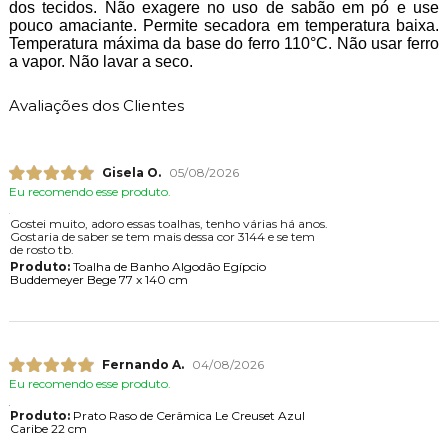
dos tecidos. Não exagere no uso de sabão em pó e use
pouco amaciante. Permite secadora em temperatura baixa.
Temperatura máxima da base do ferro 110°C. Não usar ferro
a vapor. Não lavar a seco.
Avaliações dos Clientes
Gisela O.
05/08/2026
Eu recomendo esse produto.
Gostei muito, adoro essas toalhas, tenho várias há anos.
Gostaria de saber se tem mais dessa cor 3144 e se tem
de rosto tb.
Produto:
Toalha de Banho Algodão Egípcio
Buddemeyer Bege 77 x 140 cm
Fernando A.
04/08/2026
Eu recomendo esse produto.
Produto:
Prato Raso de Cerâmica Le Creuset Azul
Caribe 22 cm