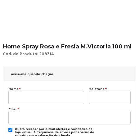
Home Spray Rosa e Fresia M.Victoria 100 ml
Cod. do Produto: 208314
Avise-me quando chegar
Nome
*
:
Telefone
*
:
Email
*
:
Quero receber por e-mail ofertas e novidades da
loja virtual. A frequência de envios pode variar de
acordo com a interação do cliente.