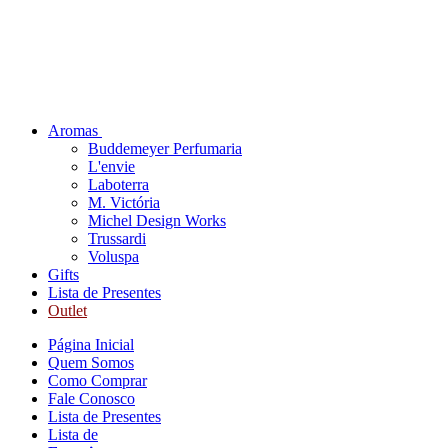
Aromas
Buddemeyer Perfumaria
L'envie
Laboterra
M. Victória
Michel Design Works
Trussardi
Voluspa
Gifts
Lista de Presentes
Outlet
Página Inicial
Quem Somos
Como Comprar
Fale Conosco
Lista de Presentes
Lista de