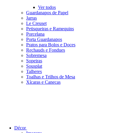
Ver todos
Guardanapos de Papel
Jarras
Le Creuset
Petisqueiras e Ramequins
Porcelana
Porta Guardanapos
Pratos para Bolos e Doces
Rechauds e Fondues
Sobremesa
Sopeiras
Sousplat
Talheres
Toalhas e Trilhos de Mesa
Xícaras e Canecas
Décor