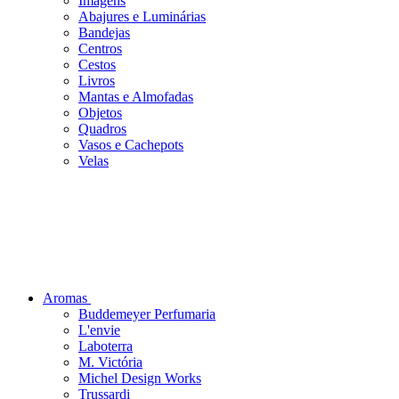
Imagens
Abajures e Luminárias
Bandejas
Centros
Cestos
Livros
Mantas e Almofadas
Objetos
Quadros
Vasos e Cachepots
Velas
Aromas
Buddemeyer Perfumaria
L'envie
Laboterra
M. Victória
Michel Design Works
Trussardi