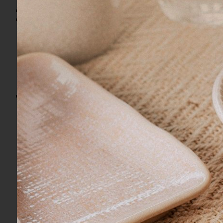
Marcas
Novidades
Cama
Acessórios
Almofadas
Cobertores
Colchas
Edredom e Duvet
Fronhas e Porta Travesseiros
Jogos de Lençol
Mantas e Peseiras
Pillow Top, Travesseiros e Recheios
Saias e Protetores
Sets de Camas