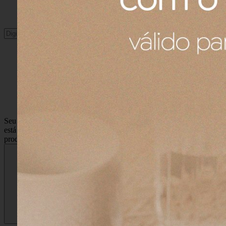
Buscar
Seu carrinho ainda
está vazio :(
Navegue pela loja e encontre os
produtos que você procura.