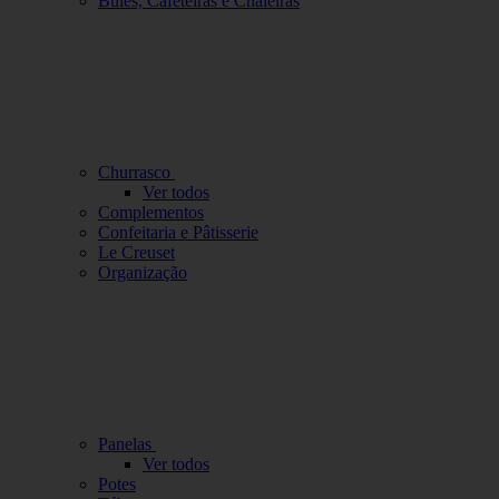
Bules, Cafeteiras e Chaleiras
Churrasco
Ver todos
Complementos
Confeitaria e Pâtisserie
Le Creuset
Organização
Panelas
Ver todos
Potes