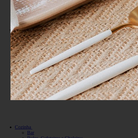
Banho
Acessórios
Jogos de Toalhas
Lenços
Pisos e Tapetes
Praia
Roupão e Homewear
Toalhas de Banho
Toalhas de Lavabo
Toalhas de Rosto
Cozinha
Bar