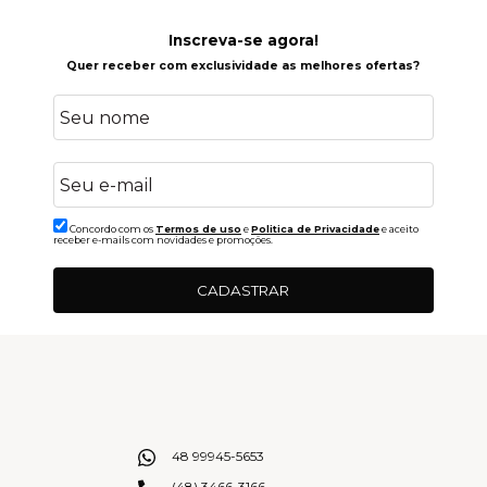
Inscreva-se agora!
Quer receber com exclusividade as melhores ofertas?
Concordo com os
Termos de uso
e
Politica de Privacidade
e aceito
receber e-mails com novidades e promoções.
CADASTRAR
48 99945-5653
(48) 3466-3166