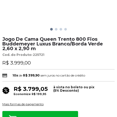
Jogo De Cama Queen Trento 800 Fios
Buddemeyer Luxus Branco/Borda Verde
2,60 x 2,90 m
Cod. do Produto: 225721
R$ 3.999,00
10x
de
R$ 399,90
sem juros no cartão de crédito
à vista no boleto ou pix
R$ 3.799,05
(5% Desconto)
Economize
R$ 199,95
Mais formas de pagamento