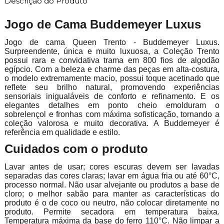
Descrição do Produto
Jogo de Cama Buddemeyer Luxus
Jogo de cama Queen Trento - Buddemeyer Luxus.
Surpreendente, única e muito luxuosa, a Coleção Trento
possui rara e convidativa trama em 800 fios de algodão
egípcio. Com a beleza e charme das peças em alta-costura,
o modelo extremamente macio, possui toque acetinado que
reflete seu brilho natural, promovendo experiências
sensoriais inigualáveis de conforto e refinamento. E os
elegantes detalhes em ponto cheio emolduram o
sobrelençol e fronhas com máxima sofisticação, tornando a
coleção valorosa e muito decorativa. A Buddemeyer é
referência em qualidade e estilo.
Cuidados com o produto
Lavar antes de usar; cores escuras devem ser lavadas
separadas das cores claras; lavar em água fria ou até 60°C,
processo normal. Não usar alvejante ou produtos a base de
cloro; o melhor sabão para manter as características do
produto é o de coco ou neutro, não colocar diretamente no
produto. Permite secadora em temperatura baixa.
Temperatura máxima da base do ferro 110°C. Não limpar a