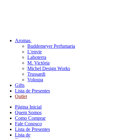
Aromas
Buddemeyer Perfumaria
L'envie
Laboterra
M. Victória
Michel Design Works
Trussardi
Voluspa
Gifts
Lista de Presentes
Outlet
Página Inicial
Quem Somos
Como Comprar
Fale Conosco
Lista de Presentes
Lista de