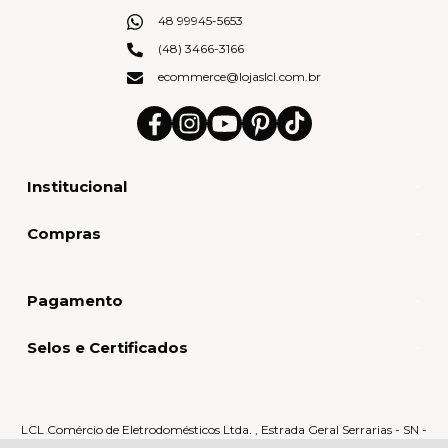
48 99945-5653
(48) 3466-3166
ecommerce@lojaslcl.com.br
Institucional
Compras
Pagamento
Selos e Certificados
LCL Comércio de Eletrodomésticos Ltda. , Estrada Geral Serrarias - SN -
Serrarias - 88870-000 - Orleans - SC