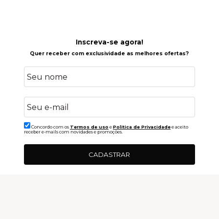
Inscreva-se agora!
Quer receber com exclusividade as melhores ofertas?
Concordo com os
Termos de uso
e
Politica de Privacidade
e aceito
receber e-mails com novidades e promoções.
CADASTRAR