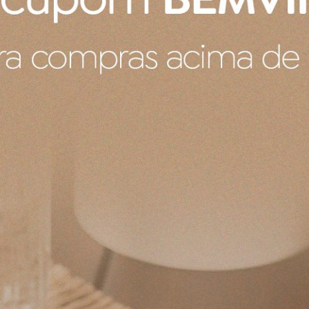
Produto:
Pote Para Mostarda 450ML Le Creuset
Produto recebido
Ele veio com um pequeno defeito de fabrica um pontinho no 
de fábrica e também durante a compra não falava sobre ess
Produto:
Porta Utensílios Signature Le Creuset Nectar 1,1 L
Produto:
Bandeja Para 6 Ovos Le Creuset Vermelho