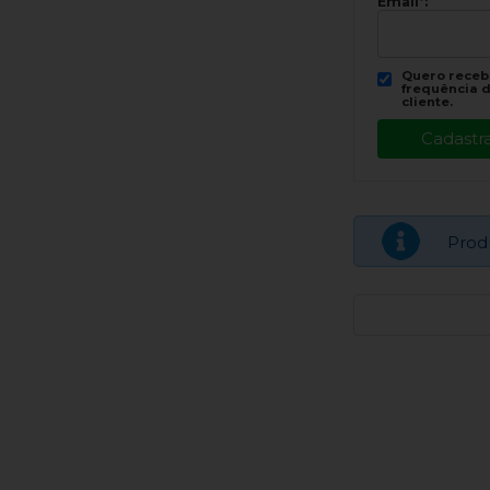
Email
*
:
Quero recebe
frequência d
cliente.
Prod