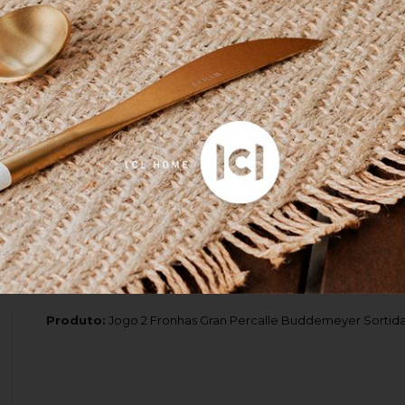
Leve e macio ao toque
Exatamente como eu queria
Produto:
Cobertor Queen Alpi Buddemeyer Luxus Cinza 2,20
Produto:
Kit 03 Peças Colcha Queen Magna Buddemeyer L
Produto:
Jogo 2 Fronhas Gran Percalle Buddemeyer Sortida