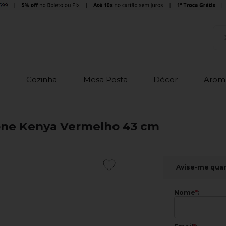
o
Cozinha
Mesa Posta
Décor
Arom
cone Kenya Vermelho 43 cm
Avise-me qua
Nome
*
: