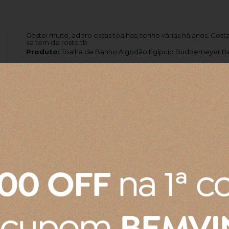
Gostei muito, adoro essas toalhas, tenho várias há anos. Gost
se tem de rosto tb.
Produto:
Toalha de Banho Algodão Egípcio Buddemeyer Be
Produto:
Prato Raso de Cerâmica Le Creuset Azul Caribe 22
Pote para mostarda
Chegou tudo dentro do padrão