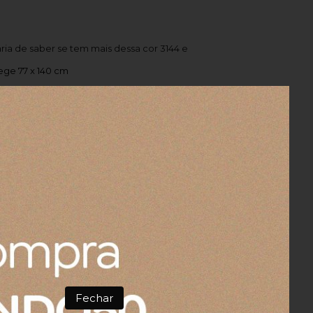
aria de saber se tem mais dessa cor 3144 e
ge 77 x 140 cm
 cm
Fechar