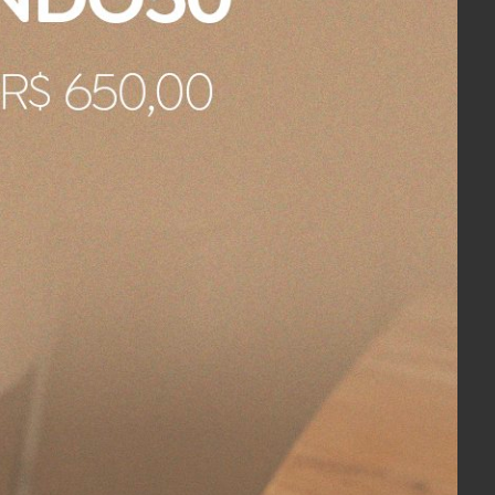
pote o qual, acredito que não faz parte
e pequeno defeito.