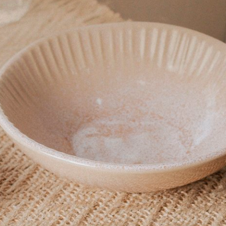
Produto:
Pote De Geleia Vermelho Le Creuset
Produto:
Conjunto 02 Copos Ribeiro Pavani Pink
Amei!!