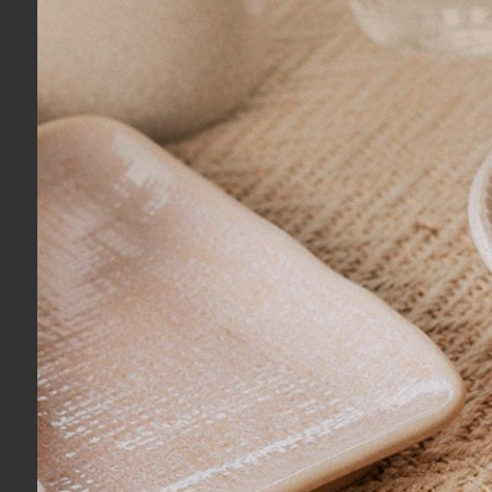
Adriana R.
03/08/2026
Eu recomendo esse produto.
Isabela T.
03/08/2026
Eu recomendo esse produto.
Ideissamara A.
27/07/2026