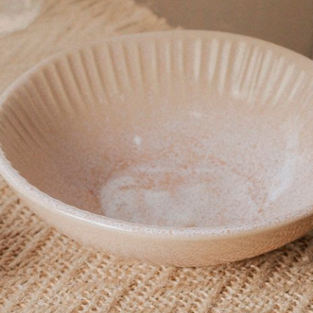
Produto:
Pote De Geleia Vermelho Le Creuset
Produto:
Conjunto 02 Copos Ribeiro Pavani Pink
Amei!!
Leve e macio ao toque
Exatamente como eu queria
Produto:
Cobertor Queen Alpi Buddemeyer Luxus Cinza 2,20