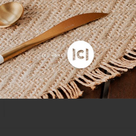
Produto:
Kit 03 Peças Colcha Queen Magna Buddemeyer L
Produto:
Jogo 2 Fronhas Gran Percalle Buddemeyer Sortida