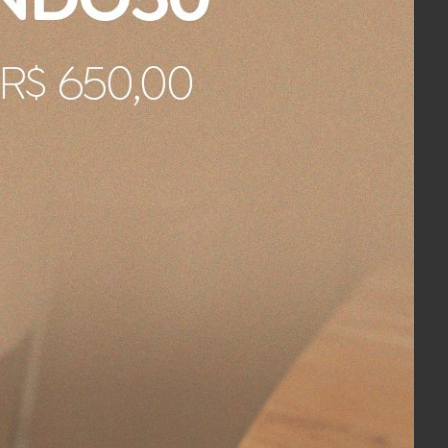
pote o qual, acredito que não faz parte
e pequeno defeito.