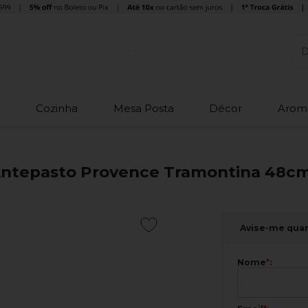
o
Cozinha
Mesa Posta
Décor
Arom
Antepasto Provence Tramontina 48c
Avise-me qua
Nome
*
: