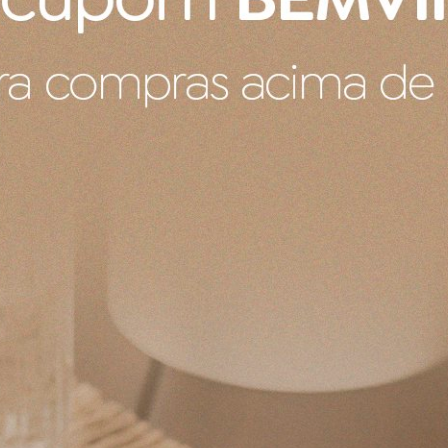
Produto recebido
Ele veio com um pequeno defeito de fabrica um pontinho no 
de fábrica e também durante a compra não falava sobre ess
Produto:
Porta Utensílios Signature Le Creuset Nectar 1,1 L
Produto:
Bandeja Para 6 Ovos Le Creuset Vermelho