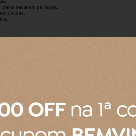
ua.
m deixe secar em pé na pia.
rem úmidas.
ira.
Produto:
Prato Raso de Cerâmica Le Creuset Azul Caribe 22
Pote para mostarda
Chegou tudo dentro do padrão
Produto:
Pote Para Mostarda 450ML Le Creuset