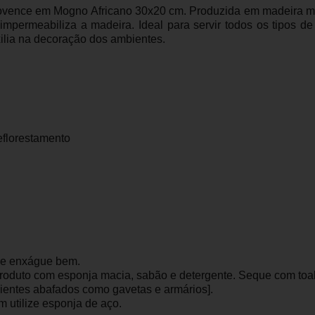
ovence em Mogno Africano 30x20 cm. Produzida em madeira mog
ermeabiliza a madeira. Ideal para servir todos os tipos de fri
ilia na decoração dos ambientes.
eflorestamento
o e enxágue bem.
roduto com esponja macia, sabão e detergente. Seque com toa
ientes abafados como gavetas e armários].
 utilize esponja de aço.