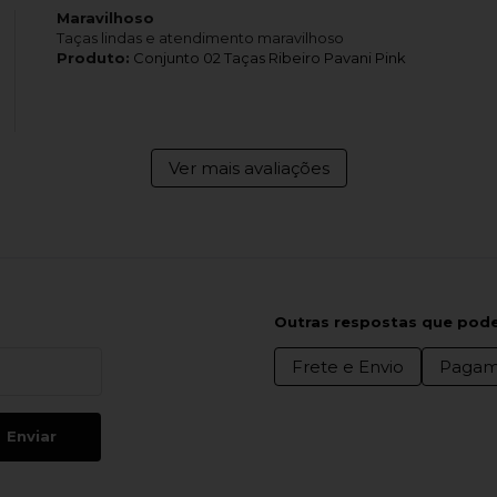
Maravilhoso
Taças lindas e atendimento maravilhoso
Produto:
Conjunto 02 Taças Ribeiro Pavani Pink
Ver mais avaliações
Outras respostas que pode
Frete e Envio
Pagam
Enviar