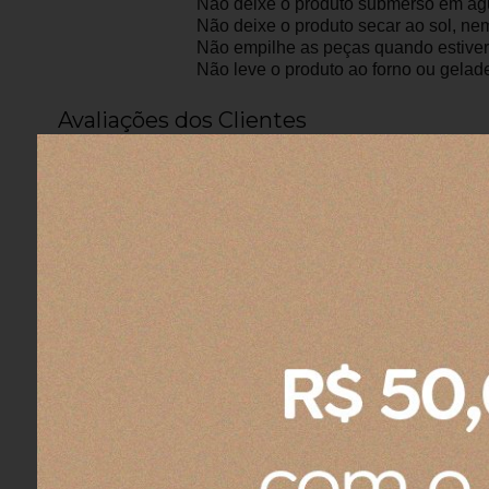
Não deixe o produto submerso em ág
Não deixe o produto secar ao sol, ne
Não empilhe as peças quando estive
Não leve o produto ao forno ou gelade
Avaliações dos Clientes
Fernando A.
04/08/2026
Eu recomendo esse produto.
Fernando A.
04/08/2026
Eu recomendo esse produto.