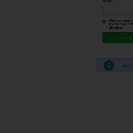
Email
*
:
Quero recebe
frequência d
cliente.
Prod