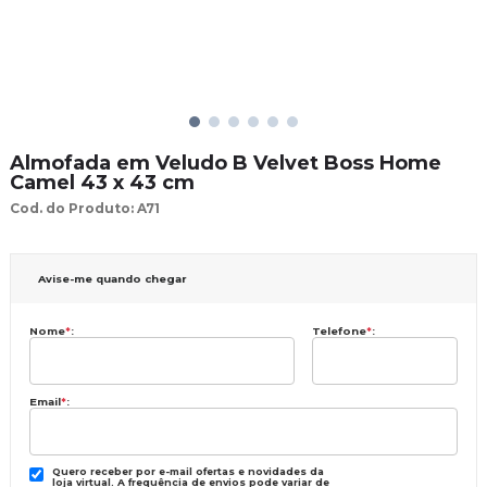
Almofada em Veludo B Velvet Boss Home
Camel 43 x 43 cm
Cod. do Produto: A71
Avise-me quando chegar
Nome
*
:
Telefone
*
:
Email
*
:
Quero receber por e-mail ofertas e novidades da
loja virtual. A frequência de envios pode variar de