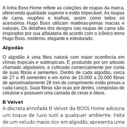
A linha Boss Home reflete as coleções de roupas da marca,
oferecendo qualidade superior e estilo impecável. As roupas
de cama, roupões e toalhas, assim como todos os
acessórios Hugo Boss utilizam matérias-primas macias e
naturais. Os detalhes dos designs nas roupas de cama são
inspirados por sua alfaiataria de acordo com o icônico terno
Hugo Boss, moderno, elegante e estruturado.
Algodão
O algodão é uma fibra natural com maior ocorrência em
climas tropicais e subtropicais. É produzido por um arbusto
chamado algodoeiro, e cultivado comercialmente por conta
de suas fibras e sementes. Dentro de cada algodão, cerca
de 27 a 45 sementes e em torno de 10.000 a 20.000 fibras
de aproximadamente 28 mm de comprimento estão presas a
cada caroço. Suas fibras são ocas por dentro, compostas de
celulose e possuem uma camada de ceras e óleos.
B Velvet
A discreta almofada B Velvet da BOSS Home adiciona
um toque de luxo sutil a qualquer ambiente. Feita
de um veludo macio rico em algodão, apresenta uma