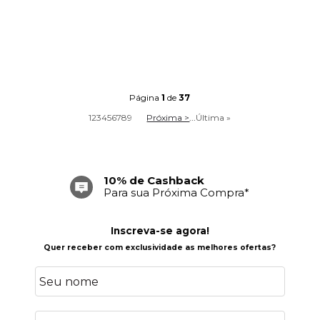
Página
1
de
37
1
2
3
4
5
6
7
8
9
Próxima >
...
Última »
Frete Grátis
Acima de R$ 699,00
Inscreva-se agora!
Quer receber com exclusividade as melhores ofertas?