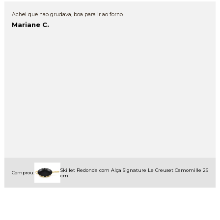
Achei que nao grudava, boa para ir ao forno
Mariane C.
Skillet Redonda com Alça Signature Le Creuset Camomille 26
Comprou:
cm