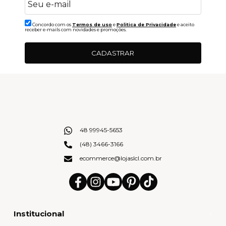
Concordo com os
Termos de uso
e
Politica de Privacidade
e aceito
receber e-mails com novidades e promoções.
CADASTRAR
48 99945-5653
(48) 3466-3166
ecommerce@lojaslcl.com.br
Institucional