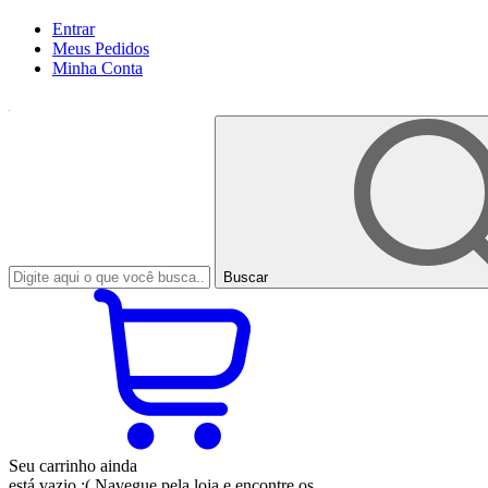
Entrar
Meus
Pedidos
Minha
Conta
Buscar
Seu carrinho ainda
está vazio :(
Navegue pela loja e encontre os