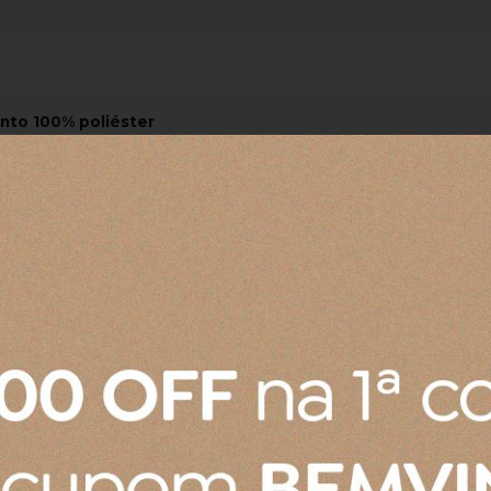
nto 100% poliéster
-travesseiros estampada digitalmente, produzida em 1
õe de abas nos três lados com fechamento envelope latera
m e 2 Porta travesseiros 50x70.
de usar. Evitar alvejantes e quaisquer produtos a base 
oduto é o de coco ou neutro, não colocar diretamente no p
mperatura baixa. Não passar. Não limpar a seco.
m