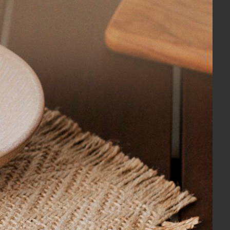
pote o qual, acredito que não faz parte
e pequeno defeito.