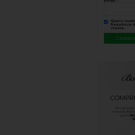
Email
*
:
Quero recebe
frequência d
cliente.