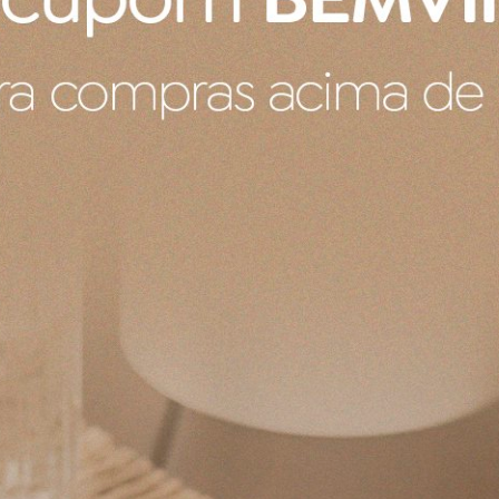
ha premium da Buddemeyer, une conforto 
óis em finos tecidos, com designs únicos e replet
maciez, volume e absorção, para proporcionar b
ão de acessórios para complementar sua casa.
Gostei muito, adoro essas toalhas, tenho várias há anos. Gost
se tem de rosto tb.
Produto:
Toalha de Banho Algodão Egípcio Buddemeyer Be
Produto:
Prato Raso de Cerâmica Le Creuset Azul Caribe 22