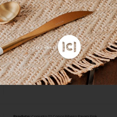
Produto:
Bandeja Para 6 Ovos Le Creuset Vermelho
Produto:
Pote De Geleia Vermelho Le Creuset
Produto:
Conjunto 02 Copos Ribeiro Pavani Pink