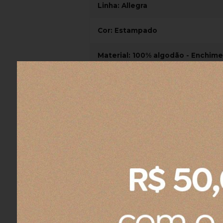
Linha: Allegra
Cor: Estampado
Material: 100% algodão - Enchime
Acabamento: Colcha com porta
edredom. Porta-travesseiro disp
Composição: 1 Colcha 3,10 x 2,60
Instruções de uso: Lavar antes 
manter as características do pr
até 30°C. Permite secadora em te
1 Colcha + 2 porta travesseiros 50x70c