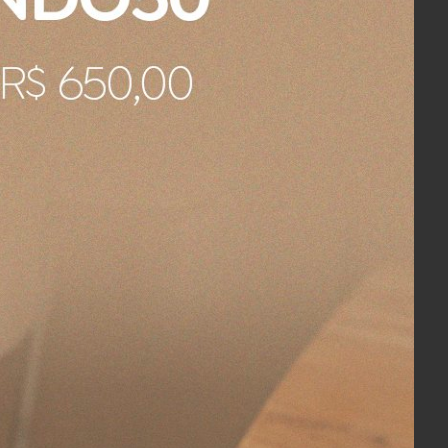
e beleza com o máximo de
os de conforto e uma linha de
em-estar. A Buddemeyer Luxus
aria de saber se tem mais dessa cor 3144 e
ge 77 x 140 cm
 cm