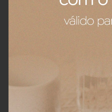
Descrição da Marca
A Buddemeyer Luxus, lin
sofisticação. Colchas e lenç
banho exclusiva, com super 
também conta com uma seleç
Avaliações dos Clientes
Gisela O.
05/08/2026
Eu recomendo esse produto.