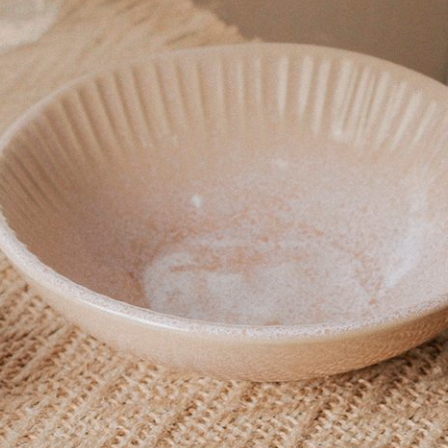
Pote para mostarda
Chegou tudo dentro do padrão
Produto:
Pote Para Mostarda 450ML Le Creuset
Produto recebido
Ele veio com um pequeno defeito de fabrica um pontinho no 
de fábrica e também durante a compra não falava sobre ess
Produto:
Porta Utensílios Signature Le Creuset Nectar 1,1 L