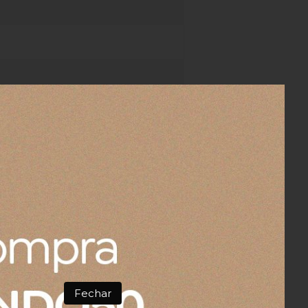
00% algodão, volumosa como
l
de cloro,o melhor sabão para
roduto. Lavar em água fria ou
Fechar