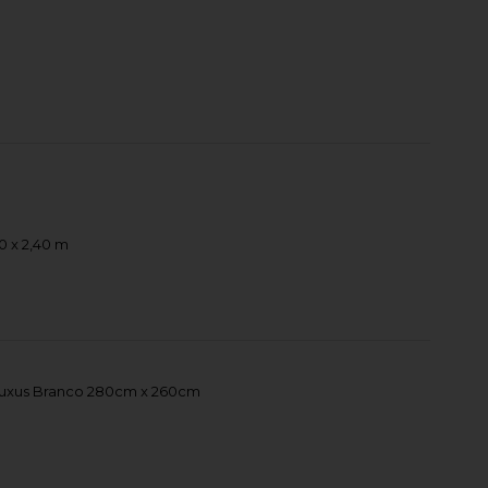
 x 2,40 m
uxus Branco 280cm x 260cm