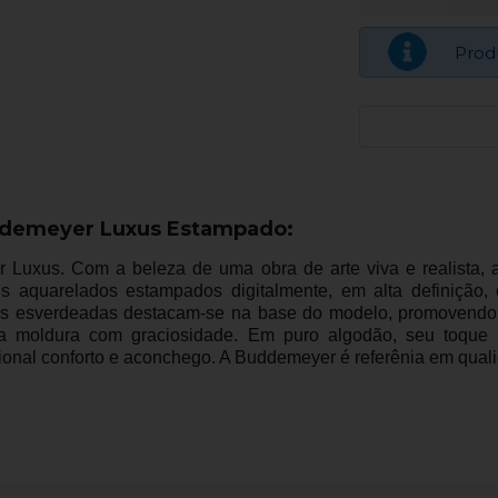
Prod
uddemeyer Luxus Estampado:
r Luxus. Com a beleza de uma obra de arte viva e realista,
ais aquarelados estampados digitalmente, em alta definição,
esverdeadas destacam-se na base do modelo, promovendo e
 a moldura com graciosidade. Em puro algodão, seu toque u
ional conforto e aconchego. A Buddemeyer é referênia em qualid