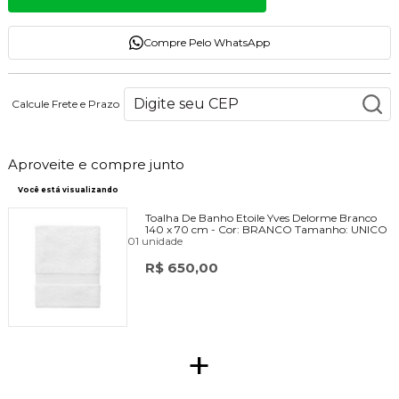
Compre Pelo WhatsApp
Calcule Frete e Prazo
Aproveite e compre junto
Você está visualizando
Toalha De Banho Etoile Yves Delorme Branco
140 x 70 cm -
Cor:
BRANCO
Tamanho:
UNICO
01 unidade
R$ 650,00
+