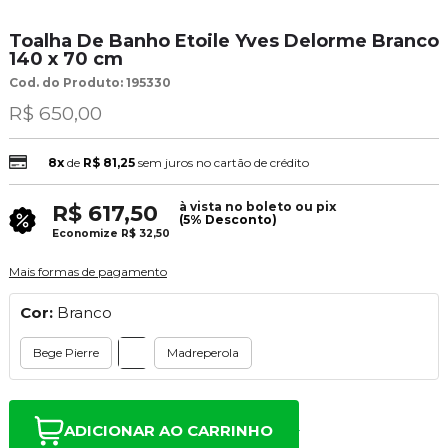
Toalha De Banho Etoile Yves Delorme Branco
140 x 70 cm
Cod. do Produto: 195330
R$ 650,00
8x
de
R$ 81,25
sem juros no cartão de crédito
à vista no boleto ou pix
R$ 617,50
(5% Desconto)
Economize
R$ 32,50
Mais formas de pagamento
Cor:
Branco
Bege Pierre
Madreperola
ADICIONAR AO CARRINHO